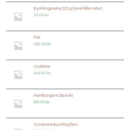
Kycklingpastej 225 g (innehåller ister)
33.00
kr
Filé
492.00
kr
Grytbitar
242.00
kr
Hamburgare (5pack)
195.00
kr
Grönbeteskyckling färs