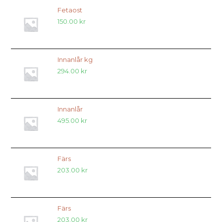
Fetaost
150.00
kr
Innanlår kg
294.00
kr
Innanlår
495.00
kr
Färs
203.00
kr
Färs
203.00
kr