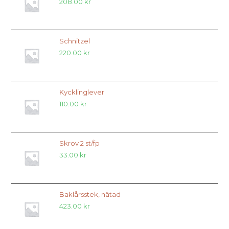
208.00
kr
Schnitzel
220.00
kr
Kycklinglever
110.00
kr
Skrov 2 st/fp
33.00
kr
Baklårsstek, nätad
423.00
kr