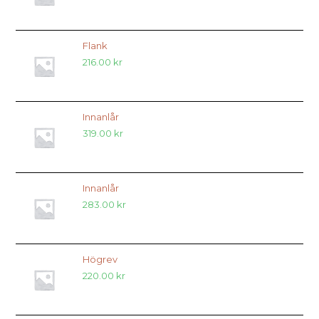
Flank
216.00
kr
Innanlår
319.00
kr
Innanlår
283.00
kr
Högrev
220.00
kr