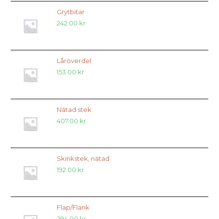
Grytbitar
242.00
kr
Låröverdel
153.00
kr
Nätad stek
407.00
kr
Skinkstek, nätad
192.00
kr
Flap/Flank
294.00
kr