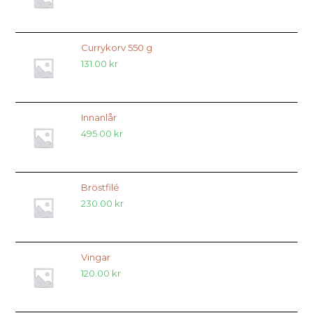
Currykorv 550 g
131.00
kr
Innanlår
495.00
kr
Bröstfilé
230.00
kr
Vingar
120.00
kr