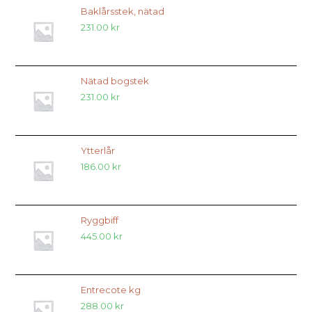
Baklårsstek, nätad
231.00
kr
Nätad bogstek
231.00
kr
Ytterlår
186.00
kr
Ryggbiff
445.00
kr
Entrecote kg
288.00
kr