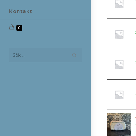
Kontakt
0
Skicka
Sök …
sökning