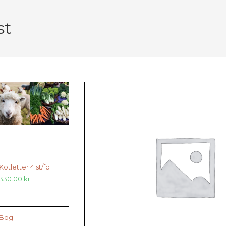
st
r
Kotletter 4 st/fp
330.00
kr
Bog