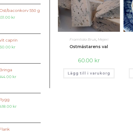
Ost/baconkorv 550 g
131.00
kr
Framtida Bruk
,
Mejeri
Vit caprin
Ostmästarens val
60.00
kr
60.00
kr
Bringa
Lägg till i varukorg
144.00
kr
Rygg
418.00
kr
Flank