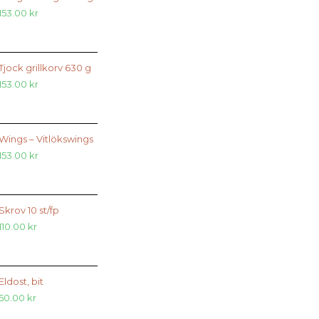
153.00
kr
Tjock grillkorv 630 g
153.00
kr
Wings – Vitlökswings
153.00
kr
Skrov 10 st/fp
110.00
kr
Eldost, bit
50.00
kr