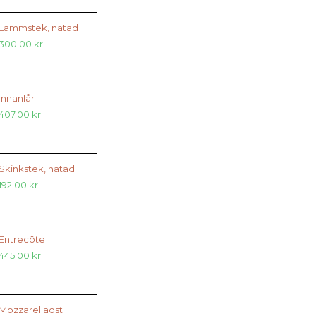
Lammstek, nätad
300.00
kr
Innanlår
407.00
kr
Skinkstek, nätad
192.00
kr
Entrecôte
445.00
kr
Mozzarellaost