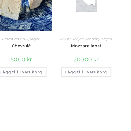
Framtida Bruk
,
Mejeri
ABBES Mejeri Ronneby
,
Mejeri
Chevrulé
Mozzarellaost
50.00
kr
200.00
kr
Lägg till i varukorg
Lägg till i varukorg