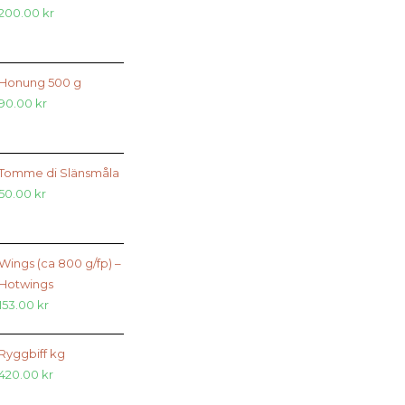
200.00
kr
Honung 500 g
90.00
kr
Tomme di Slänsmåla
50.00
kr
Wings (ca 800 g/fp) –
Hotwings
153.00
kr
Ryggbiff kg
420.00
kr