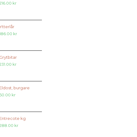
216.00
kr
Ytterlår
186.00
kr
Grytbitar
231.00
kr
Eldost, burgare
50.00
kr
Entrecote kg
288.00
kr