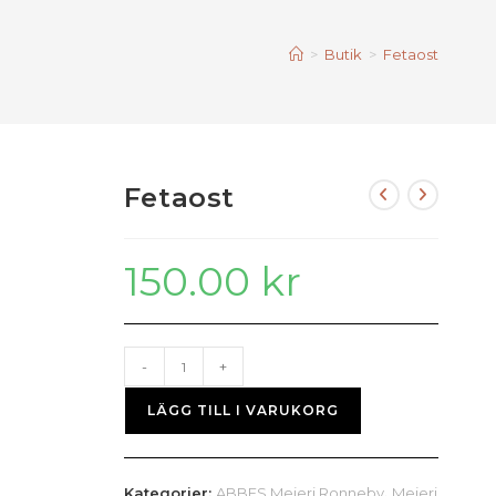
>
Butik
>
Fetaost
Fetaost
150.00
kr
Fetaost
-
+
mängd
LÄGG TILL I VARUKORG
Kategorier:
ABBES Mejeri Ronneby
,
Mejeri