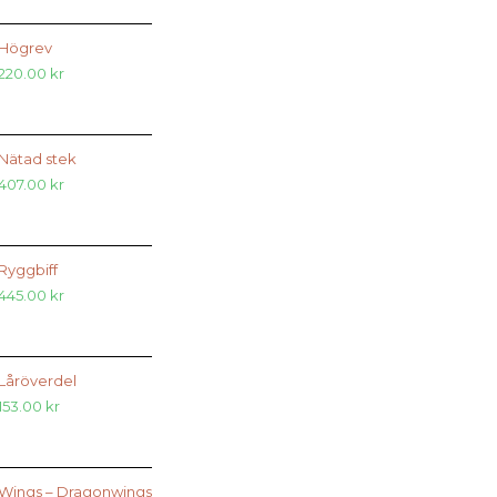
Högrev
220.00
kr
Nätad stek
407.00
kr
Ryggbiff
445.00
kr
Låröverdel
153.00
kr
Wings – Dragonwings