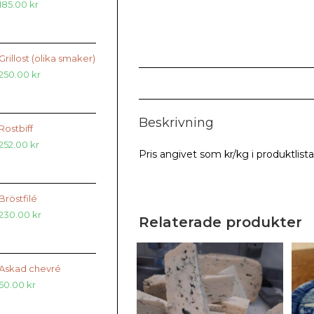
185.00
kr
Grillost (olika smaker)
250.00
kr
Beskrivning
Rostbiff
252.00
kr
Pris angivet som kr/kg i produktlist
Bröstfilé
230.00
kr
Relaterade produkter
Askad chevré
50.00
kr