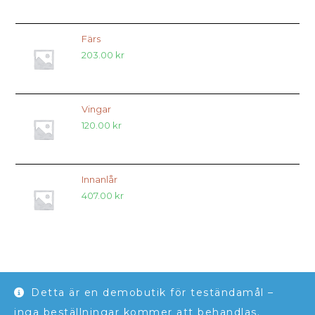
Färs
203.00
kr
Vingar
120.00
kr
Innanlår
407.00
kr
Detta är en demobutik för teständamål –
Jordmån Blekinge
inga beställningar kommer att behandlas.