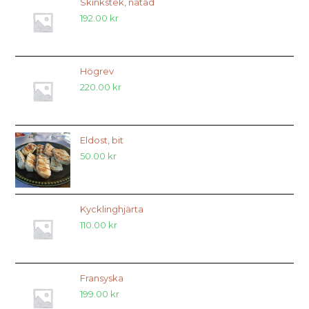
Skinkstek, nätad
192.00
kr
Högrev
220.00
kr
Eldost, bit
50.00
kr
Kycklinghjärta
110.00
kr
Fransyska
199.00
kr