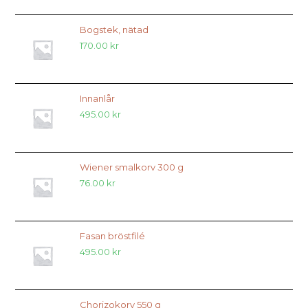
Bogstek, nätad
170.00
kr
Innanlår
495.00
kr
Wiener smalkorv 300 g
76.00
kr
Fasan bröstfilé
495.00
kr
Chorizokorv 550 g