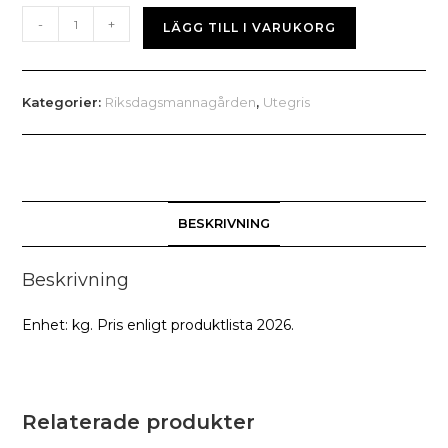
Hel
-
+
LÄGG TILL I VARUKORG
benfri
karré
mängd
Kategorier:
Riksdagsmannagården
,
Utegris
BESKRIVNING
Beskrivning
Enhet: kg. Pris enligt produktlista 2026.
Relaterade produkter