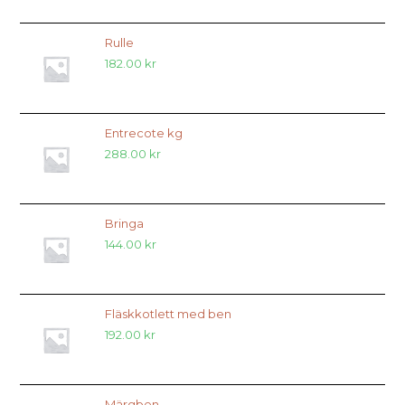
Rulle
182.00
kr
Entrecote kg
288.00
kr
Bringa
144.00
kr
Fläskkotlett med ben
192.00
kr
Märgben