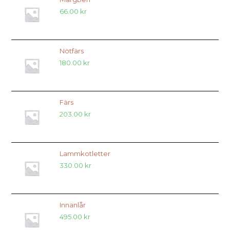
66.00
kr
Nötfärs
180.00
kr
Färs
203.00
kr
Lammkotletter
330.00
kr
Innanlår
495.00
kr