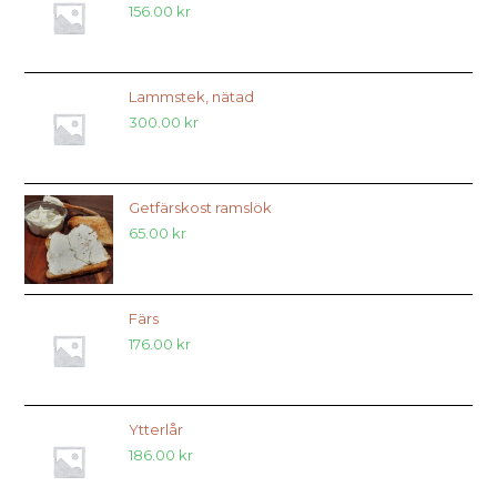
156.00
kr
Lammstek, nätad
300.00
kr
Getfärskost ramslök
65.00
kr
Färs
176.00
kr
Ytterlår
186.00
kr