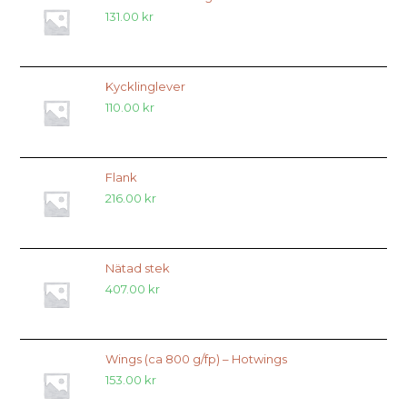
131.00
kr
Kycklinglever
110.00
kr
Flank
216.00
kr
Nätad stek
407.00
kr
Wings (ca 800 g/fp) – Hotwings
153.00
kr