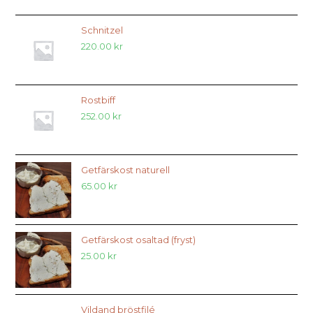
Schnitzel
220.00
kr
Rostbiff
252.00
kr
Getfärskost naturell
65.00
kr
Getfärskost osaltad (fryst)
25.00
kr
Vildand bröstfilé