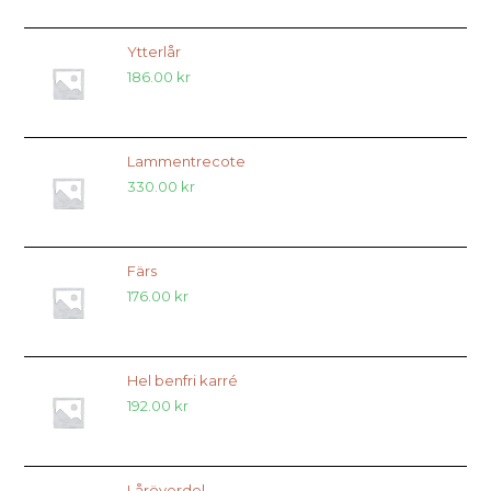
Ytterlår
186.00
kr
Lammentrecote
330.00
kr
Färs
176.00
kr
Hel benfri karré
192.00
kr
Låröverdel