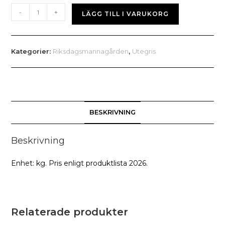
Skinkstek,
-
+
LÄGG TILL I VARUKORG
nätad
mängd
Kategorier:
Riksdagsmannagården
,
Utegris
BESKRIVNING
Beskrivning
Enhet: kg. Pris enligt produktlista 2026.
Relaterade produkter