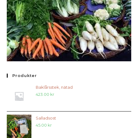
Produkter
Baklårsstek, nätad
423.00
kr
Salladsost
45.00
kr