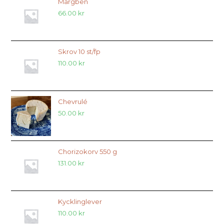
Märgben
66.00
kr
Skrov 10 st/fp
110.00
kr
Chevrulé
50.00
kr
Chorizokorv 550 g
131.00
kr
Kycklinglever
110.00
kr