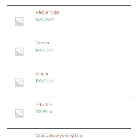
Rådjur rygg
660.00
kr
Bringa
144.00
kr
Vingar
120.00
kr
Ytterfilé
212.00
kr
Grönbeteskyckling färs