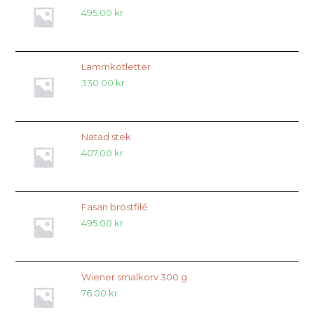
495.00
kr
Lammkotletter
330.00
kr
Nätad stek
407.00
kr
Fasan bröstfilé
495.00
kr
Wiener smalkorv 300 g
76.00
kr