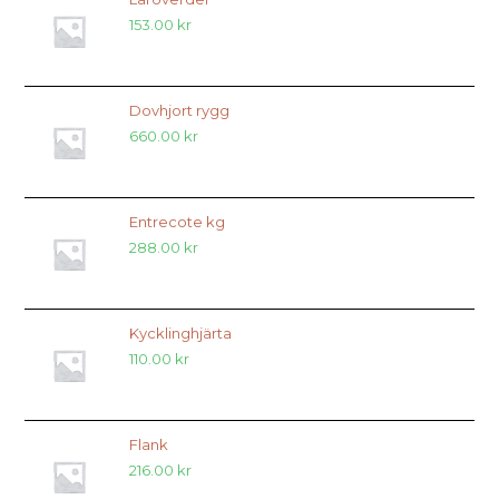
153.00
kr
Dovhjort rygg
660.00
kr
Entrecote kg
288.00
kr
Kycklinghjärta
110.00
kr
Flank
216.00
kr