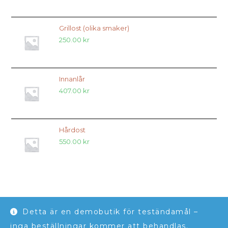
Grillost (olika smaker)
250.00
kr
Innanlår
407.00
kr
Hårdost
550.00
kr
Detta är en demobutik för teständamål –
Jordmån Blekinge
inga beställningar kommer att behandlas.