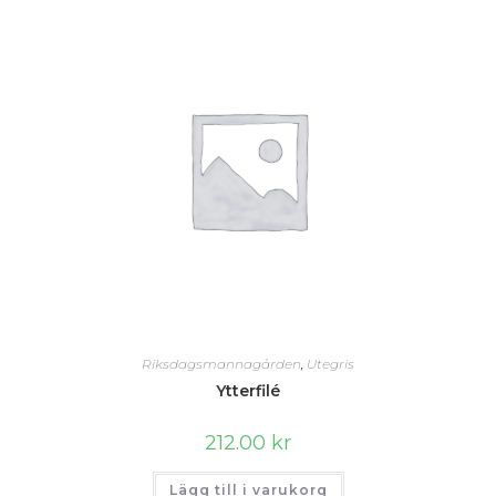
Riksdagsmannagården
,
Utegris
Ytterfilé
212.00
kr
Lägg till i varukorg