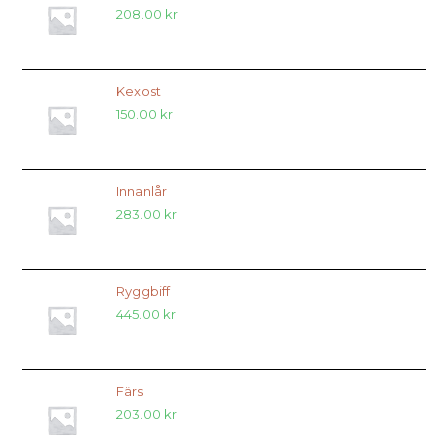
208.00
kr
Kexost
150.00
kr
Innanlår
283.00
kr
Ryggbiff
445.00
kr
Färs
203.00
kr